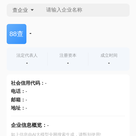
查企业
查企业
-
88查
查招投标
法定代表人
注册资本
成立时间
-
-
-
查产地
社会信用代码
：
-
电话
：
-
邮箱
：
-
地址
：
-
企业信息概览：
-
如上信息由AI大模型全网搜索生成，请甄别使用!