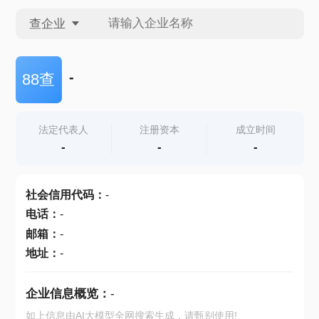
查企业
查企业
-
88查
查招投标
法定代表人
注册资本
成立时间
-
-
-
查产地
社会信用代码
：
-
电话
：
-
邮箱
：
-
地址
：
-
企业信息概览：
-
如上信息由AI大模型全网搜索生成，请甄别使用!