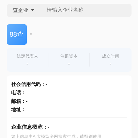
查企业
查企业
-
88查
查招投标
法定代表人
注册资本
成立时间
-
-
-
查产地
社会信用代码
：
-
电话
：
-
邮箱
：
-
地址
：
-
企业信息概览：
-
如上信息由AI大模型全网搜索生成，请甄别使用!