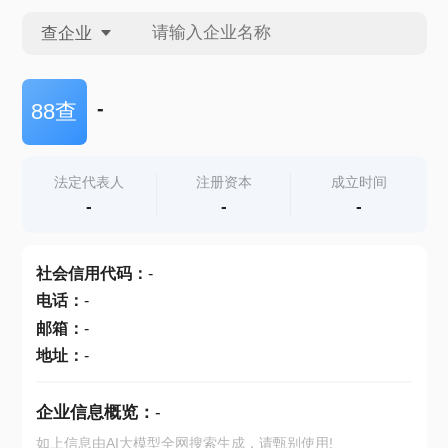
查企业
查企业
-
88查
查招投标
法定代表人
注册资本
成立时间
-
-
-
查产地
社会信用代码
：
-
电话
：
-
邮箱
：
-
地址
：
-
企业信息概览：
-
如上信息由AI大模型全网搜索生成，请甄别使用!