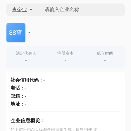
查企业
查企业
-
88查
查招投标
法定代表人
注册资本
成立时间
-
-
-
查产地
社会信用代码
：
-
电话
：
-
邮箱
：
-
地址
：
-
企业信息概览：
-
如上信息由AI大模型全网搜索生成，请甄别使用!