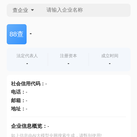
查企业
查企业
-
88查
查招投标
法定代表人
注册资本
成立时间
-
-
-
查产地
社会信用代码
：
-
电话
：
-
邮箱
：
-
地址
：
-
企业信息概览：
-
如上信息由AI大模型全网搜索生成，请甄别使用!