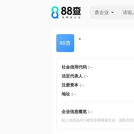
查企业
查企业
-
88查
查招投标
查产地
社会信用代码
：
-
法定代表人
：
-
注册资本
：
-
地址
：
-
企业信息概览：
-
如上信息由AI大模型全网搜索生成，请甄别使