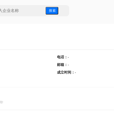
搜 索
电话
：
-
邮箱
：
-
成立时间
：
-
用!