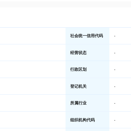
社会统一信用代码
-
经营状态
-
行政区划
-
登记机关
-
所属行业
-
组织机构代码
-