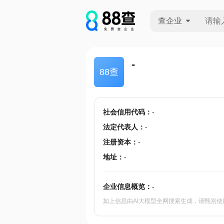
查企业
查企业
-
88查
查招投标
查产地
社会信用代码
：
-
法定代表人
：
-
注册资本
：
-
地址
：
-
企业信息概览：
-
如上信息由AI大模型全网搜索生成，请甄别使