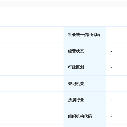
社会统一信用代码
-
经营状态
-
行政区划
-
登记机关
-
所属行业
-
组织机构代码
-