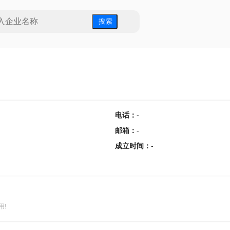
搜 索
电话
：
-
邮箱
：
-
成立时间
：
-
用!