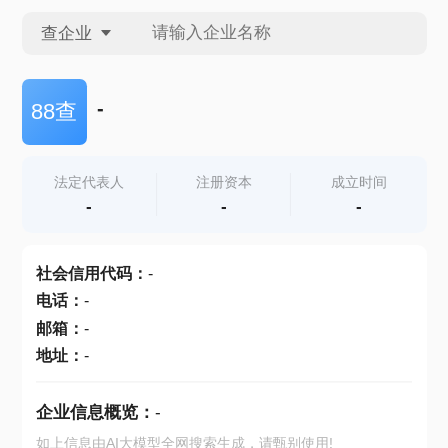
查企业
查企业
-
88查
查招投标
法定代表人
注册资本
成立时间
-
-
-
查产地
社会信用代码
：
-
电话
：
-
邮箱
：
-
地址
：
-
企业信息概览：
-
如上信息由AI大模型全网搜索生成，请甄别使用!