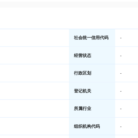
社会统一信用代码
-
经营状态
-
行政区划
-
登记机关
-
所属行业
-
组织机构代码
-