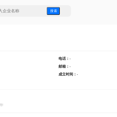
搜 索
电话
：
-
邮箱
：
-
成立时间
：
-
用!