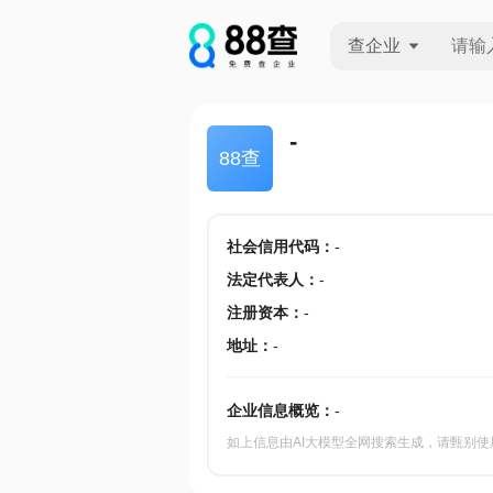
查企业
查企业
-
88查
查招投标
查产地
社会信用代码
：
-
法定代表人
：
-
注册资本
：
-
地址
：
-
企业信息概览：
-
如上信息由AI大模型全网搜索生成，请甄别使