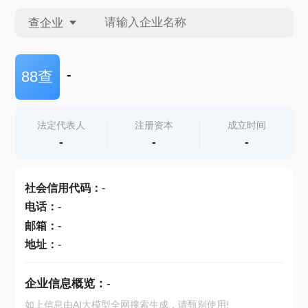
查企业
查企业
-
88查
查招投标
法定代表人
注册资本
成立时间
-
-
-
查产地
社会信用代码
：
-
电话
：
-
邮箱
：
-
地址
：
-
企业信息概览：
-
如上信息由AI大模型全网搜索生成，请甄别使用!