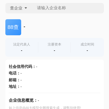
查企业
查企业
-
88查
查招投标
法定代表人
注册资本
成立时间
-
-
-
查产地
社会信用代码
：
-
电话
：
-
邮箱
：
-
地址
：
-
企业信息概览：
-
如上信息由AI大模型全网搜索生成，请甄别使用!