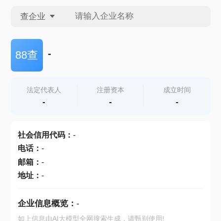
查企业
查企业
-
88查
查招投标
法定代表人
注册资本
成立时间
-
-
-
查产地
社会信用代码
：
-
电话
：
-
邮箱
：
-
地址
：
-
企业信息概览：
-
如上信息由AI大模型全网搜索生成，请甄别使用!