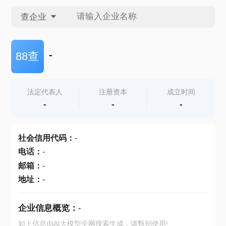
查企业
查企业
-
88查
查招投标
法定代表人
注册资本
成立时间
-
-
-
查产地
社会信用代码
：
-
电话
：
-
邮箱
：
-
地址
：
-
企业信息概览：
-
如上信息由AI大模型全网搜索生成，请甄别使用!