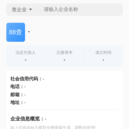
查企业
查企业
-
88查
查招投标
法定代表人
注册资本
成立时间
-
-
-
查产地
社会信用代码
：
-
电话
：
-
邮箱
：
-
地址
：
-
企业信息概览：
-
如上信息由AI大模型全网搜索生成，请甄别使用!