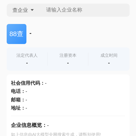
查企业
查企业
-
88查
查招投标
法定代表人
注册资本
成立时间
-
-
-
查产地
社会信用代码
：
-
电话
：
-
邮箱
：
-
地址
：
-
企业信息概览：
-
如上信息由AI大模型全网搜索生成，请甄别使用!