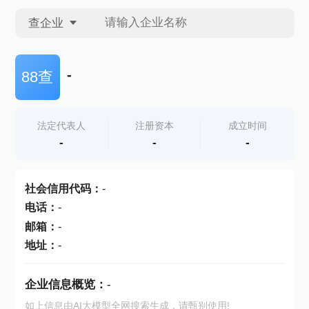
查企业
查企业
-
88查
查招投标
法定代表人
注册资本
成立时间
-
-
-
查产地
社会信用代码
：
-
电话
：
-
邮箱
：
-
地址
：
-
企业信息概览：
-
如上信息由AI大模型全网搜索生成，请甄别使用!