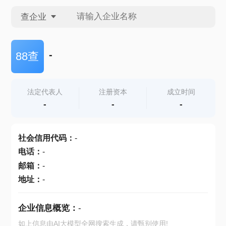
查企业
查企业
-
88查
查招投标
法定代表人
注册资本
成立时间
-
-
-
查产地
社会信用代码
：
-
电话
：
-
邮箱
：
-
地址
：
-
企业信息概览：
-
如上信息由AI大模型全网搜索生成，请甄别使用!