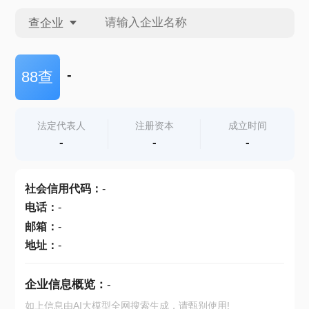
查企业
查企业
-
88查
查招投标
法定代表人
注册资本
成立时间
-
-
-
查产地
社会信用代码
：
-
电话
：
-
邮箱
：
-
地址
：
-
企业信息概览：
-
如上信息由AI大模型全网搜索生成，请甄别使用!