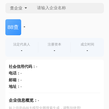
查企业
查企业
-
88查
查招投标
法定代表人
注册资本
成立时间
-
-
-
查产地
社会信用代码
：
-
电话
：
-
邮箱
：
-
地址
：
-
企业信息概览：
-
如上信息由AI大模型全网搜索生成，请甄别使用!