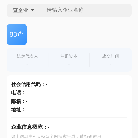
查企业
查企业
-
88查
查招投标
法定代表人
注册资本
成立时间
-
-
-
查产地
社会信用代码
：
-
电话
：
-
邮箱
：
-
地址
：
-
企业信息概览：
-
如上信息由AI大模型全网搜索生成，请甄别使用!