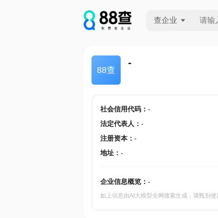
查企业
查企业
-
88查
查招投标
查产地
社会信用代码
：
-
法定代表人
：
-
注册资本
：
-
地址
：
-
企业信息概览：
-
如上信息由AI大模型全网搜索生成，请甄别使