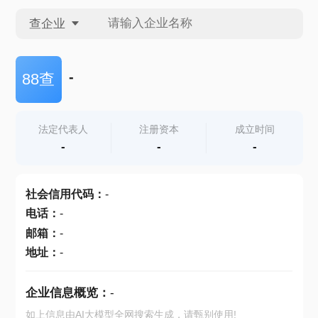
查企业
查企业
-
88查
查招投标
法定代表人
注册资本
成立时间
-
-
-
查产地
社会信用代码
：
-
电话
：
-
邮箱
：
-
地址
：
-
企业信息概览：
-
如上信息由AI大模型全网搜索生成，请甄别使用!