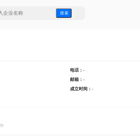
搜 索
电话
：
-
邮箱
：
-
成立时间
：
-
用!