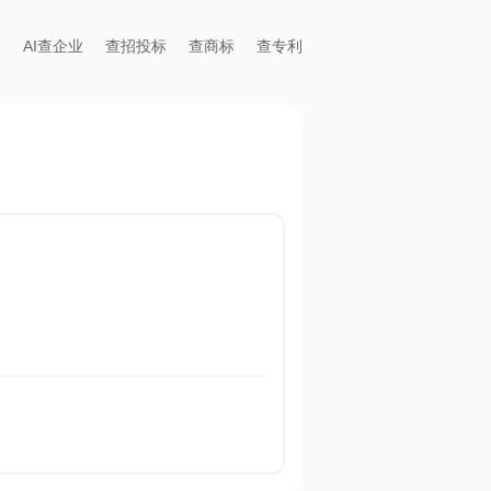
AI查企业
查招投标
查商标
查专利