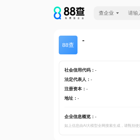
查企业
查企业
-
88查
查招投标
查产地
社会信用代码
：
-
法定代表人
：
-
注册资本
：
-
地址
：
-
企业信息概览：
-
如上信息由AI大模型全网搜索生成，请甄别使