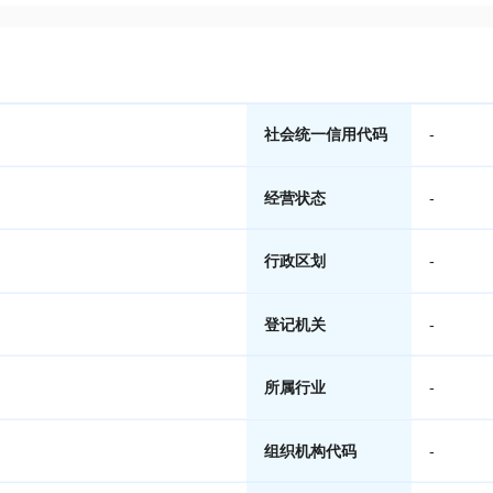
社会统一信用代码
-
经营状态
-
行政区划
-
登记机关
-
所属行业
-
组织机构代码
-