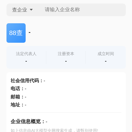
查企业
查企业
-
88查
查招投标
法定代表人
注册资本
成立时间
-
-
-
查产地
社会信用代码
：
-
电话
：
-
邮箱
：
-
地址
：
-
企业信息概览：
-
如上信息由AI大模型全网搜索生成，请甄别使用!