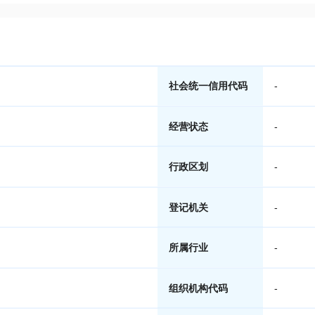
社会统一信用代码
-
经营状态
-
行政区划
-
登记机关
-
所属行业
-
组织机构代码
-