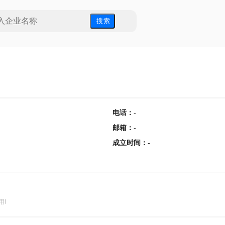
搜 索
电话
：
-
邮箱
：
-
成立时间
：
-
用!