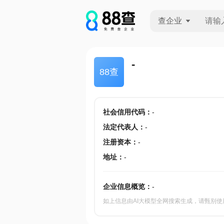
查企业
查企业
-
88查
查招投标
查产地
社会信用代码
：
-
法定代表人
：
-
注册资本
：
-
地址
：
-
企业信息概览：
-
如上信息由AI大模型全网搜索生成，请甄别使