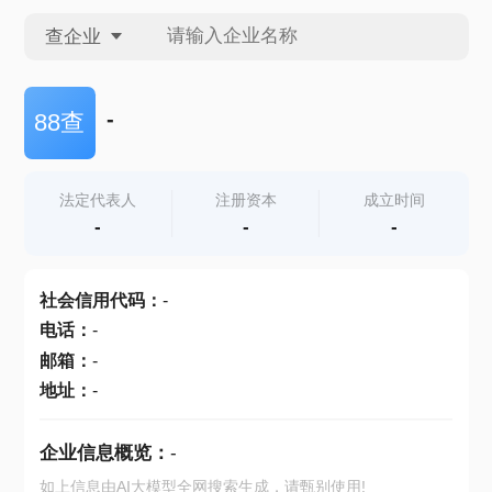
查企业
查企业
-
88查
查招投标
法定代表人
注册资本
成立时间
-
-
-
查产地
社会信用代码
：
-
电话
：
-
邮箱
：
-
地址
：
-
企业信息概览：
-
如上信息由AI大模型全网搜索生成，请甄别使用!