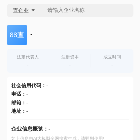
查企业
查企业
-
88查
查招投标
法定代表人
注册资本
成立时间
-
-
-
查产地
社会信用代码
：
-
电话
：
-
邮箱
：
-
地址
：
-
企业信息概览：
-
如上信息由AI大模型全网搜索生成，请甄别使用!