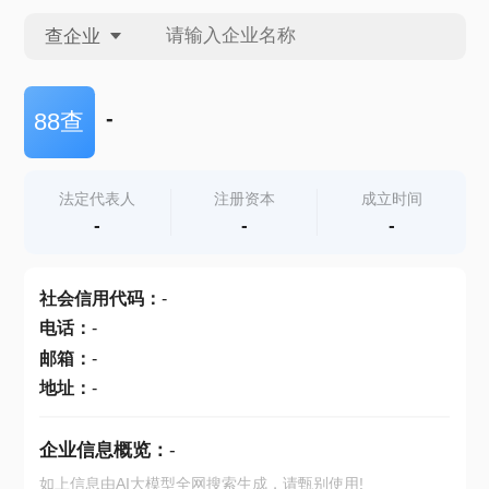
查企业
查企业
-
88查
查招投标
法定代表人
注册资本
成立时间
-
-
-
查产地
社会信用代码
：
-
电话
：
-
邮箱
：
-
地址
：
-
企业信息概览：
-
如上信息由AI大模型全网搜索生成，请甄别使用!