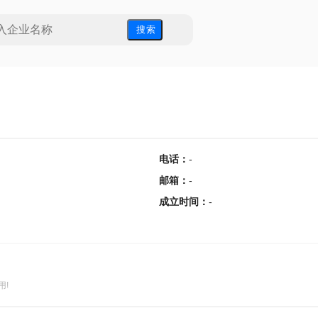
搜 索
电话
：
-
邮箱
：
-
成立时间
：
-
用!