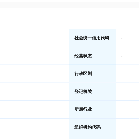
社会统一信用代码
-
经营状态
-
行政区划
-
登记机关
-
所属行业
-
组织机构代码
-