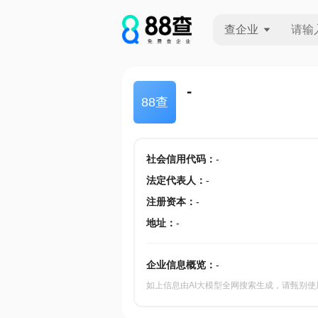
查企业
查企业
-
88查
查招投标
查产地
社会信用代码
：
-
法定代表人
：
-
注册资本
：
-
地址
：
-
企业信息概览：
-
如上信息由AI大模型全网搜索生成，请甄别使