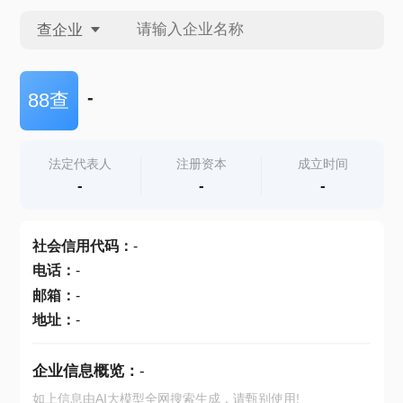
查企业
查企业
-
88查
查招投标
法定代表人
注册资本
成立时间
-
-
-
查产地
社会信用代码
：
-
电话
：
-
邮箱
：
-
地址
：
-
企业信息概览：
-
如上信息由AI大模型全网搜索生成，请甄别使用!