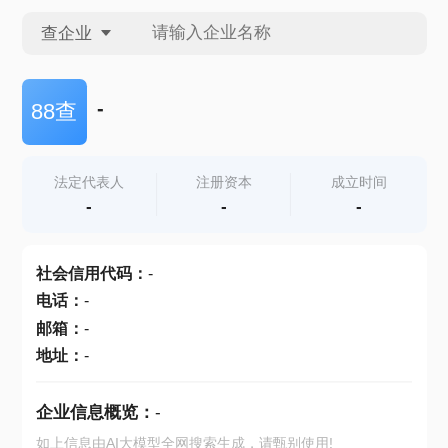
查企业
查企业
-
88查
查招投标
法定代表人
注册资本
成立时间
-
-
-
查产地
社会信用代码
：
-
电话
：
-
邮箱
：
-
地址
：
-
企业信息概览：
-
如上信息由AI大模型全网搜索生成，请甄别使用!