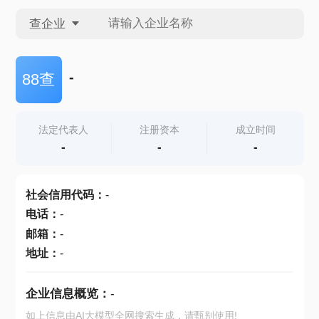
查企业
查企业
-
88查
查招投标
法定代表人
注册资本
成立时间
-
-
-
查产地
社会信用代码
：
-
电话
：
-
邮箱
：
-
地址
：
-
企业信息概览：
-
如上信息由AI大模型全网搜索生成，请甄别使用!