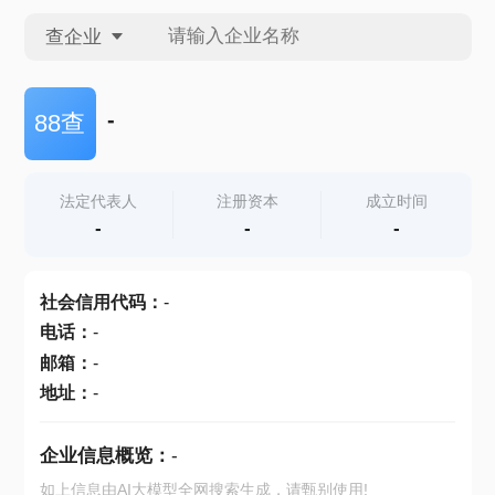
查企业
查企业
-
88查
查招投标
法定代表人
注册资本
成立时间
-
-
-
查产地
社会信用代码
：
-
电话
：
-
邮箱
：
-
地址
：
-
企业信息概览：
-
如上信息由AI大模型全网搜索生成，请甄别使用!