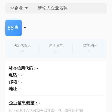
查企业
查企业
-
88查
查招投标
法定代表人
注册资本
成立时间
-
-
-
查产地
社会信用代码
：
-
电话
：
-
邮箱
：
-
地址
：
-
企业信息概览：
-
如上信息由AI大模型全网搜索生成，请甄别使用!