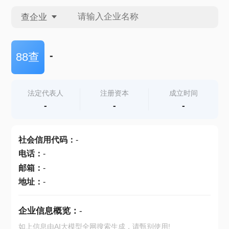
查企业
查企业
-
88查
查招投标
法定代表人
注册资本
成立时间
-
-
-
查产地
社会信用代码
：
-
电话
：
-
邮箱
：
-
地址
：
-
企业信息概览：
-
如上信息由AI大模型全网搜索生成，请甄别使用!