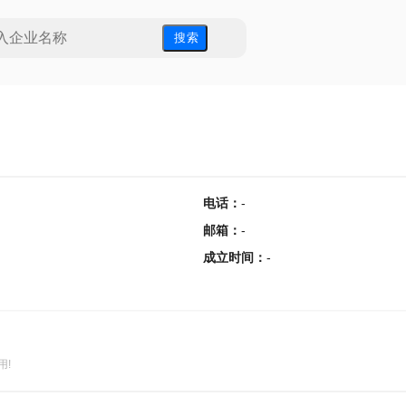
搜 索
电话
：
-
邮箱
：
-
成立时间
：
-
用!