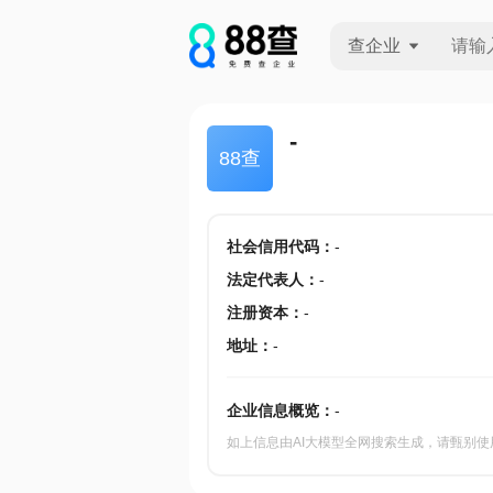
查企业
查企业
-
88查
查招投标
查产地
社会信用代码
：
-
法定代表人
：
-
注册资本
：
-
地址
：
-
企业信息概览：
-
如上信息由AI大模型全网搜索生成，请甄别使