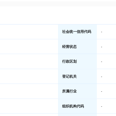
社会统一信用代码
-
经营状态
-
行政区划
-
登记机关
-
所属行业
-
组织机构代码
-