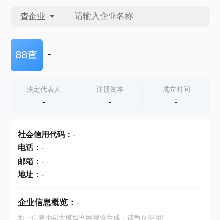
查企业
查企业
-
88查
查招投标
法定代表人
注册资本
成立时间
-
-
-
查产地
社会信用代码
：
-
电话
：
-
邮箱
：
-
地址
：
-
企业信息概览：
-
如上信息由AI大模型全网搜索生成，请甄别使用!