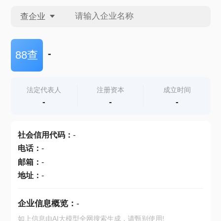
查企业
查企业
-
88查
查招投标
法定代表人
注册资本
成立时间
-
-
-
查产地
社会信用代码
：
-
电话
：
-
邮箱
：
-
地址
：
-
企业信息概览：
-
如上信息由AI大模型全网搜索生成，请甄别使用!