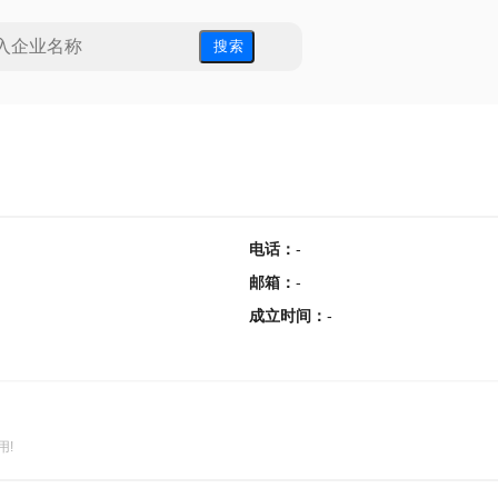
搜 索
电话
：
-
邮箱
：
-
成立时间
：
-
用!