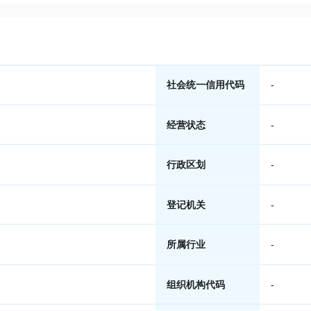
社会统一信用代码
-
经营状态
-
行政区划
-
登记机关
-
所属行业
-
组织机构代码
-