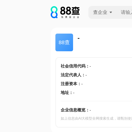
查企业
查企业
-
88查
查招投标
查产地
社会信用代码
：
-
法定代表人
：
-
注册资本
：
-
地址
：
-
企业信息概览：
-
如上信息由AI大模型全网搜索生成，请甄别使