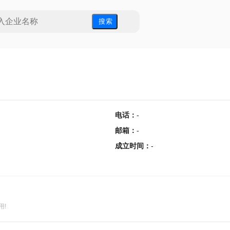
搜 索
电话
：
-
邮箱
：
-
成立时间
：
-
用!