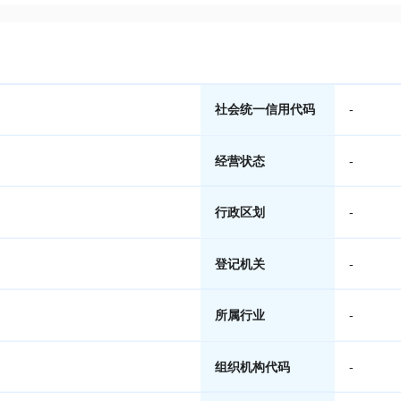
社会统一信用代码
-
经营状态
-
行政区划
-
登记机关
-
所属行业
-
组织机构代码
-