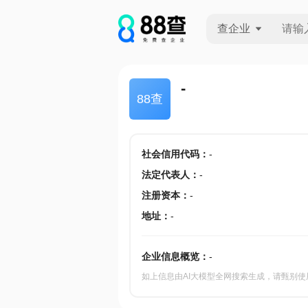
查企业
查企业
-
88查
查招投标
查产地
社会信用代码
：
-
法定代表人
：
-
注册资本
：
-
地址
：
-
企业信息概览：
-
如上信息由AI大模型全网搜索生成，请甄别使