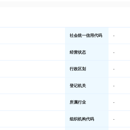
社会统一信用代码
-
经营状态
-
行政区划
-
登记机关
-
所属行业
-
组织机构代码
-