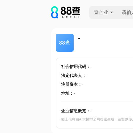
查企业
查企业
-
88查
查招投标
查产地
社会信用代码
：
-
法定代表人
：
-
注册资本
：
-
地址
：
-
企业信息概览：
-
如上信息由AI大模型全网搜索生成，请甄别使