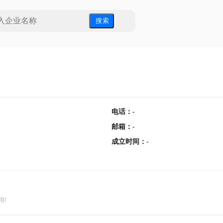
搜 索
电话
：
-
邮箱
：
-
成立时间
：
-
用!