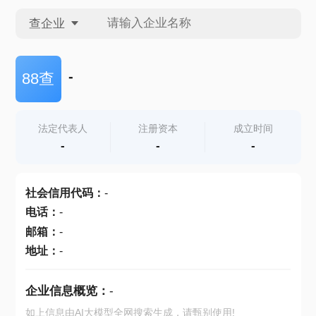
查企业
查企业
-
88查
查招投标
法定代表人
注册资本
成立时间
-
-
-
查产地
社会信用代码
：
-
电话
：
-
邮箱
：
-
地址
：
-
企业信息概览：
-
如上信息由AI大模型全网搜索生成，请甄别使用!