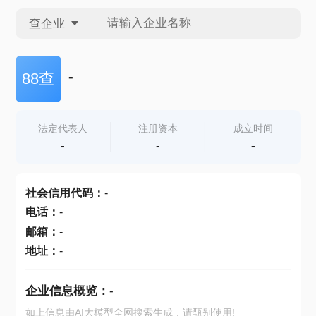
查企业
查企业
-
88查
查招投标
法定代表人
注册资本
成立时间
-
-
-
查产地
社会信用代码
：
-
电话
：
-
邮箱
：
-
地址
：
-
企业信息概览：
-
如上信息由AI大模型全网搜索生成，请甄别使用!