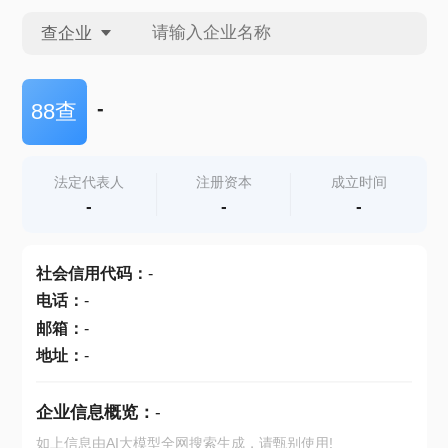
查企业
查企业
-
88查
查招投标
法定代表人
注册资本
成立时间
-
-
-
查产地
社会信用代码
：
-
电话
：
-
邮箱
：
-
地址
：
-
企业信息概览：
-
如上信息由AI大模型全网搜索生成，请甄别使用!