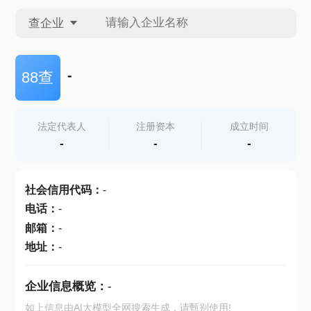
查企业
查企业
-
88查
查招投标
法定代表人
注册资本
成立时间
-
-
-
查产地
社会信用代码
：
-
电话
：
-
邮箱
：
-
地址
：
-
企业信息概览：
-
如上信息由AI大模型全网搜索生成，请甄别使用!