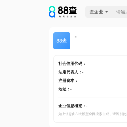
查企业
查企业
-
88查
查招投标
查产地
社会信用代码
：
-
法定代表人
：
-
注册资本
：
-
地址
：
-
企业信息概览：
-
如上信息由AI大模型全网搜索生成，请甄别使