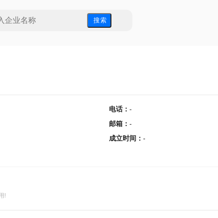
搜 索
电话
：
-
邮箱
：
-
成立时间
：
-
用!