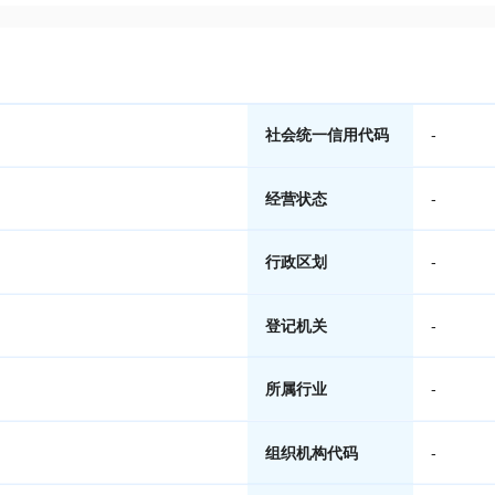
社会统一信用代码
-
经营状态
-
行政区划
-
登记机关
-
所属行业
-
组织机构代码
-