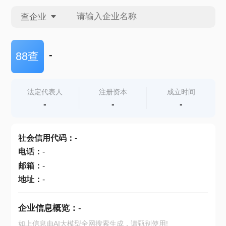
查企业
查企业
-
88查
查招投标
法定代表人
注册资本
成立时间
-
-
-
查产地
社会信用代码
：
-
电话
：
-
邮箱
：
-
地址
：
-
企业信息概览：
-
如上信息由AI大模型全网搜索生成，请甄别使用!