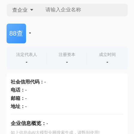
查企业
查企业
-
88查
查招投标
法定代表人
注册资本
成立时间
-
-
-
查产地
社会信用代码
：
-
电话
：
-
邮箱
：
-
地址
：
-
企业信息概览：
-
如上信息由AI大模型全网搜索生成，请甄别使用!