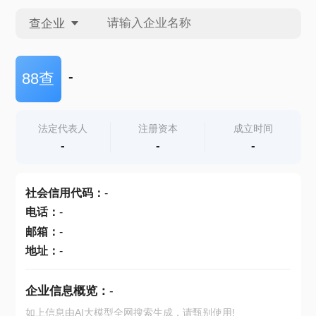
查企业
查企业
-
88查
查招投标
法定代表人
注册资本
成立时间
-
-
-
查产地
社会信用代码
：
-
电话
：
-
邮箱
：
-
地址
：
-
企业信息概览：
-
如上信息由AI大模型全网搜索生成，请甄别使用!